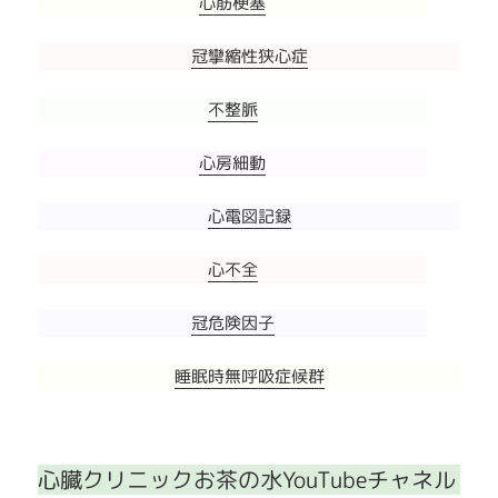
心筋梗塞
冠攣縮性狭心症
不整脈
心房細動
心電図記録
心不全
冠危険因子
睡眠時無呼吸症候群
心臓クリニックお茶の水YouTubeチャネル