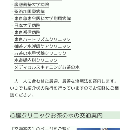
・
慶應義塾大学病院
・
聖路加国際病院
・
東京慈恵会医科大学附属病院
・
日本大学病院
・
東京逓信病院
・
東京ハートリズムクリニック
・
御茶ノ水呼吸ケアクリニック
・
お茶の水甲状腺クリニック
・
水道橋内科クリニック
・
メディカルスキャニングお茶の水
一人一人に合わせた最適、最善な治療法を案内します。
いつでも紹介状の発行を行っていますのでお気軽にご相
談ください。
心臓クリニックお茶の水の交通案内
【交通案内】
のページをご覧く